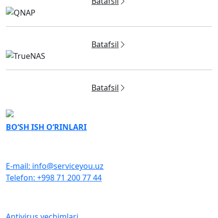
Batafsil
Batafsil
Batafsil
BO‘SH ISH O‘RINLARI
BIZ BILAN BOG‘LANISH
E-mail: info@serviceyou.uz
Telefon: +998 71 200 77 44
DASTURIY TA’MINOT
Antivirus yechimlari