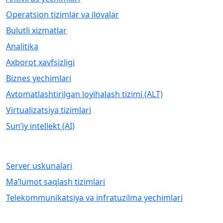
Operatsion tizimlar va ilovalar
Bulutli xizmatlar
Analitika
Axborot xavfsizligi
Biznes yechimlari
Avtomatlashtirilgan loyihalash tizimi (ALT)
Virtualizatsiya tizimlari
Sun’iy intellekt (AI)
APPARAT TA’MINOTI
Server uskunalari
Ma’lumot saqlash tizimlari
Telekommunikatsiya va infratuzilma yechimlari
IT XIZMATLARI