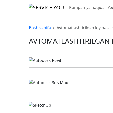
Kompaniya haqida
Ye
Bosh sahifa
Avtomatlashtirilgan loyihalash
AVTOMATLASHTIRILGAN L