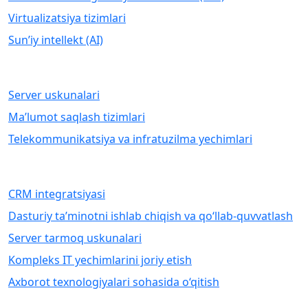
Virtualizatsiya tizimlari
Sun’iy intellekt (AI)
APPARAT TA’MINOTI
Server uskunalari
Ma’lumot saqlash tizimlari
Telekommunikatsiya va infratuzilma yechimlari
IT XIZMATLARI
CRM integratsiyasi
Dasturiy ta’minotni ishlab chiqish va qo‘llab-quvvatlash
Server tarmoq uskunalari
Kompleks IT yechimlarini joriy etish
Axborot texnologiyalari sohasida o‘qitish