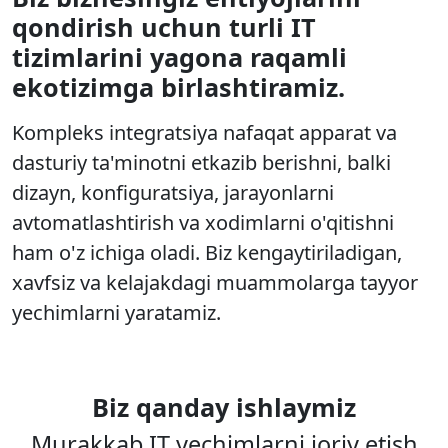
qondirish uchun turli IT
tizimlarini yagona raqamli
ekotizimga birlashtiramiz.
Kompleks integratsiya nafaqat apparat va
dasturiy ta'minotni etkazib berishni, balki
dizayn, konfiguratsiya, jarayonlarni
avtomatlashtirish va xodimlarni o'qitishni
ham o'z ichiga oladi. Biz kengaytiriladigan,
xavfsiz va kelajakdagi muammolarga tayyor
yechimlarni yaratamiz.
Biz qanday ishlaymiz
Murakkab IT yechimlarni joriy etish