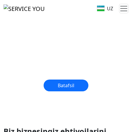
UZ
Murakkab IT yechimlarning
integratsiyasi
Raqamli infratuzilmani kalit taslim asosida amalga
oshirishning to'liq tsikli - dizayndan texnik
yordamgacha.
Batafsil
Biz biznesingiz ehtiyojlarini