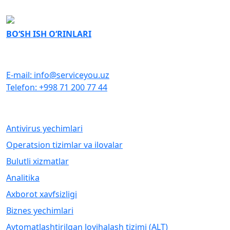
BO‘SH ISH O‘RINLARI
BIZ BILAN BOG‘LANISH
E-mail: info@serviceyou.uz
Telefon: +998 71 200 77 44
DASTURIY TA’MINOT
Antivirus yechimlari
Operatsion tizimlar va ilovalar
Bulutli xizmatlar
Analitika
Axborot xavfsizligi
Biznes yechimlari
Avtomatlashtirilgan loyihalash tizimi (ALT)