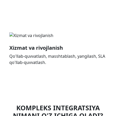
Xizmat va rivojlanish
Qo'llab-quvvatlash, masshtablash, yangilash, SLA
qo'llab-quvvatlash.
KOMPLEKS INTEGRATSIYA
NIMANI O'Z ICHIGA OLADI?