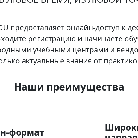
U предоставляет онлайн-доступ к дес
оходите регистрацию и начинаете об
родными учебными центрами и вендо
олько актуальные знания от практико
Наши преимущества
Широк
йн-формат
направ