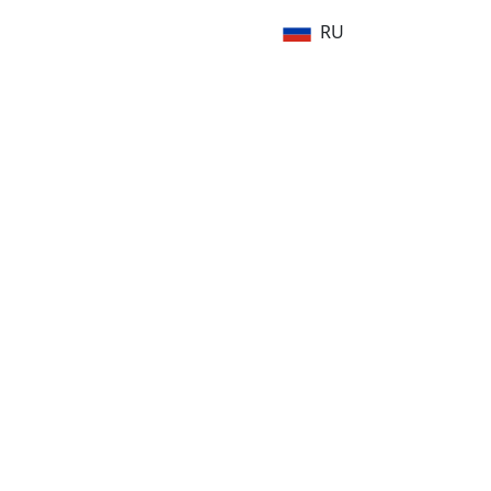
RU
 YOU
тиков отрасли.