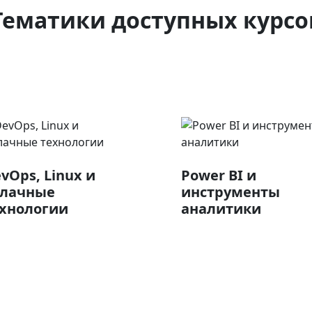
Тематики доступных курсо
vOps, Linux и
Power BI и
блачные
инструменты
хнологии
аналитики