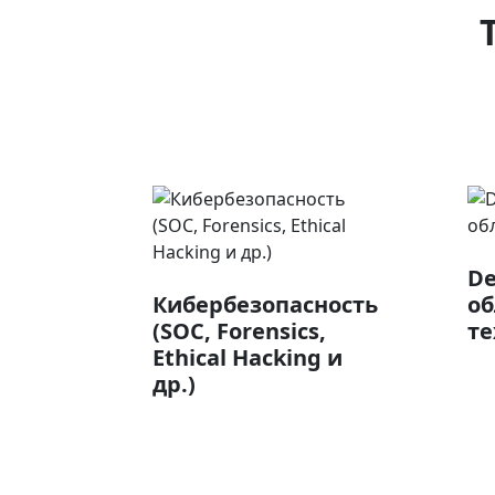
De
Кибербезопасность
о
(SOC, Forensics,
те
Ethical Hacking и
др.)