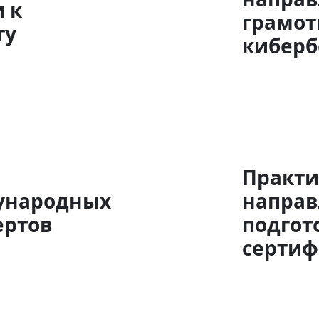
 к
грамот
ту
киберб
Практи
ународных
направ
ертов
подгот
серти