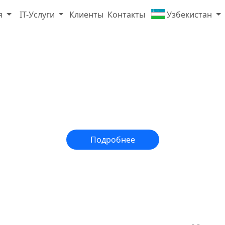
я
IT-Услуги
Клиенты
Контакты
Узбекистан
бный центр SERVICE
по IT и цифровым навыкам от ведущих вендоров и прак
Подробнее