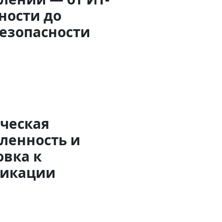
ности до
езопасности
ческая
ленность и
овка к
фикации